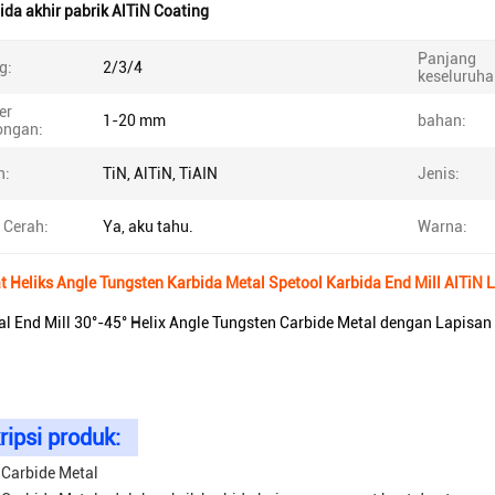
ida akhir pabrik AlTiN Coating
Panjang
g:
2/3/4
keseluruha
er
1-20 mm
bahan:
ongan:
n:
TiN, AlTiN, TiAIN
Jenis:
 Cerah:
Ya, aku tahu.
Warna:
t Heliks Angle Tungsten Karbida Metal Spetool Karbida End Mill AlTiN 
al End Mill 30°-45° Helix Angle Tungsten Carbide Metal dengan Lapisan
ripsi produk:
 Carbide Metal