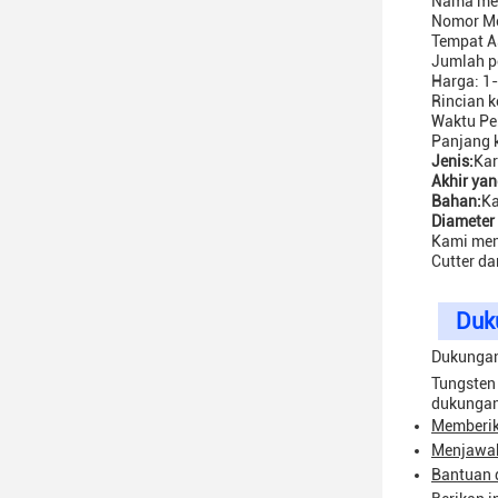
Nama mer
Nomor Mo
Tempat A
Jumlah p
Harga: 1-
Rincian k
Waktu Pen
Panjang 
Jenis:
Kar
Akhir yan
Bahan:
Ka
Diameter
Kami mena
Cutter da
Duk
Dukungan
Tungsten
dukungan 
Memberik
Menjawab
Bantuan 