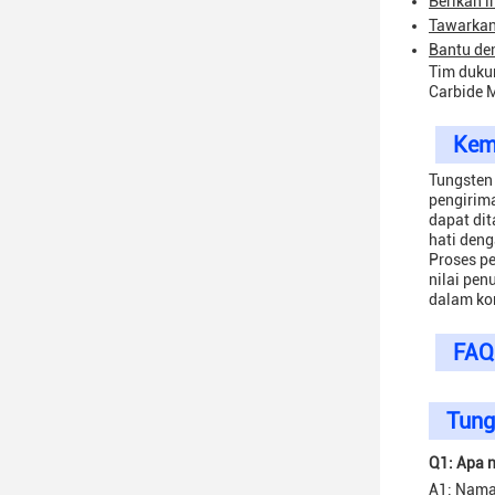
Berikan i
Tawarkan
Bantu de
Tim duku
Carbide 
Kem
Tungsten
pengirima
dapat dit
hati den
Proses pe
nilai pe
dalam ko
FAQ
Tung
Q1: Apa 
A1: Nama 