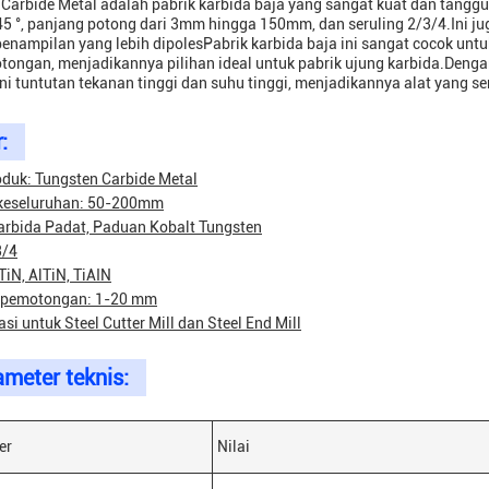
Carbide Metal adalah pabrik karbida baja yang sangat kuat dan tangguh
45 °, panjang potong dari 3mm hingga 150mm, dan seruling 2/3/4.Ini j
enampilan yang lebih dipolesPabrik karbida baja ini sangat cocok untu
ongan, menjadikannya pilihan ideal untuk pabrik ujung karbida.Denga
 tuntutan tekanan tinggi dan suhu tinggi, menjadikannya alat yang se
:
duk: Tungsten Carbide Metal
keseluruhan: 50-200mm
arbida Padat, Paduan Kobalt Tungsten
3/4
TiN, AlTiN, TiAIN
 pemotongan: 1-20 mm
asi untuk Steel Cutter Mill dan Steel End Mill
meter teknis:
er
Nilai