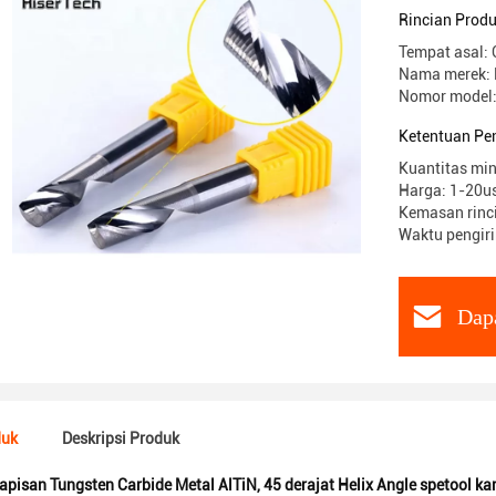
Rincian Prod
Tempat asal: 
Nama merek: 
Nomor model:
Ketentuan Pe
Kuantitas min
Harga: 1-20us
Kemasan rinci
Waktu pengiri
Dap
duk
Deskripsi Produk
apisan Tungsten Carbide Metal AlTiN
,
45 derajat Helix Angle spetool ka