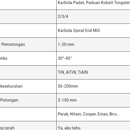
Karbida Padat, Paduan Kobalt Tungste
2/3/4
Karbida Spiral End Mill
r Pemotongan
1-20 mm
liks
30°-45°
TiN, AlTiN, TiAIN
 keseluruhan
50-200mm
 Potongan
3-150 mm
Perak, Hitam, Cooper, Emas, Biru...
ng cerah
Ya, aku tahu.