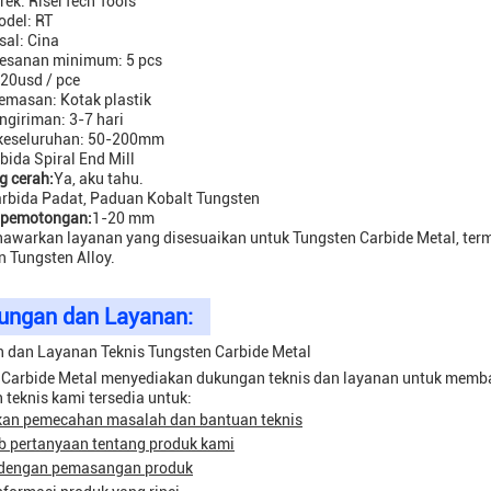
ek: RiserTech Tools
del: RT
sal: Cina
esanan minimum: 5 pcs
20usd / pce
emasan: Kotak plastik
giriman: 3-7 hari
keseluruhan: 50-200mm
bida Spiral End Mill
g cerah:
Ya, aku tahu.
rbida Padat, Paduan Kobalt Tungsten
 pemotongan:
1-20 mm
warkan layanan yang disesuaikan untuk Tungsten Carbide Metal, termas
n Tungsten Alloy.
ungan dan Layanan:
 dan Layanan Teknis Tungsten Carbide Metal
 Carbide Metal menyediakan dukungan teknis dan layanan untuk memba
teknis kami tersedia untuk:
an pemecahan masalah dan bantuan teknis
 pertanyaan tentang produk kami
dengan pemasangan produk