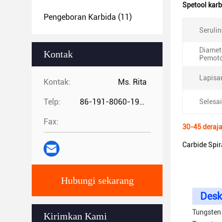
Spetool karb
Pengeboran Karbida
(11)
Serulin
Diamet
Kontak
Pemot
Lapisa
Kontak:
Ms. Rita
Telp:
86-191-8060-1981
Selesai
Fax:
30-45 deraja
Carbide Spir
Hubungi sekarang
Desk
Tungsten
Kirimkan Kami