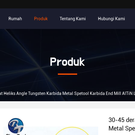
Rumah
Produk
Tentang Kami
Hubungi Kami
Produk
at Heliks Angle Tungsten Karbida Metal Spetool Karbida End Mill AlTiN
30-45 der
Metal Spe