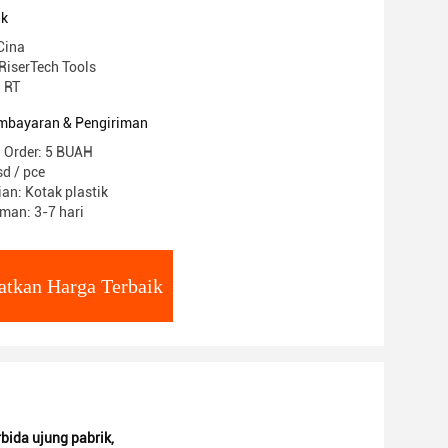
uk
Cina
RiserTech Tools
 RT
mbayaran & Pengiriman
 Order: 5 BUAH
d / pce
an: Kotak plastik
man: 3-7 hari
atkan Harga Terbaik
rbida ujung pabrik
,