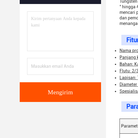
Tungsten 
° hingga 
mencari p
dan pemot
menangani
Fitur
Nama pro
Panjang 
Bahan: K
Flutu: 2/
Lapisan: 
Diameter
Mengirim
Spesialis
Para
Paramet