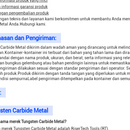
nformasi produk yang rinci
 informasi garansi produk
ngan pengembalian produk
ngan teknis dan layanan kami berkomitmen untuk membantu Anda mend
Metal Anda.
Hubungi kami
.
asan dan Pengiriman:
 Carbide Metal dikirim dalam wadah aman yang dirancang untuk melind
n.Kontainer-kontainer ini terbuat dari bahan yang tahan lama dan di
andai dengan nama produk, ukuran, dan berat, serta informasi yang re
gan bungkus gelembung atau bahan pendingin lainnya untuk memastik
ngiriman dilakukan sesuai dengan standar pengiriman dari operator. 
nuh produk.Produk dikirim dengan tanda tangan yang diperlukan untuk
ndisi sempurnaLabel pengiriman ditempelkan pada kontainer dan semua
:
sten Carbide Metal
nama merek Tungsten Carbide Metal?
merek Tungsten Carbide Metal adalah RiserTech Tools (RT).