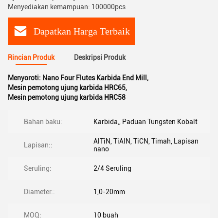
Menyediakan kemampuan: 100000pcs
Dapatkan Harga Terbaik
Rincian Produk
Deskripsi Produk
Menyoroti:
Nano Four Flutes Karbida End Mill
,
Mesin pemotong ujung karbida HRC65
,
Mesin pemotong ujung karbida HRC58
Bahan baku:
Karbida,, Paduan Tungsten Kobalt
AlTiN, TiAIN, TiCN, Timah, Lapisan
Lapisan::
nano
Seruling:
2/4 Seruling
Diameter::
1,0-20mm
MOQ:
10 buah