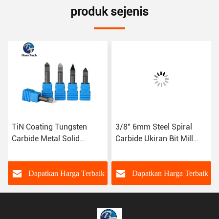
produk sejenis
3/8" 6mm Steel Spiral
Tungsten Cobalt Alloy
Carbide Ukiran Bit Mill
Tungsten Karbide Metal 2
Dengan TiN Lapisan
Flutes Steel Carbide Mill
g
Untuk Logam HRC45
ik
Dapatkan Harga Terbaik
Dapatkan Harga Terbaik