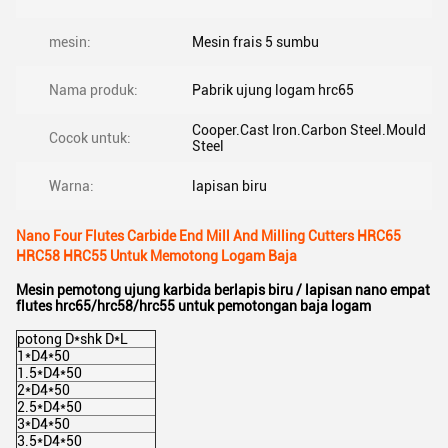
mesin:
Mesin frais 5 sumbu
Nama produk:
Pabrik ujung logam hrc65
Cooper.Cast Iron.Carbon Steel.Mould
Cocok untuk:
Steel
Warna:
lapisan biru
Nano Four Flutes Carbide End Mill And Milling Cutters HRC65
HRC58 HRC55 Untuk Memotong Logam Baja
Mesin pemotong ujung karbida berlapis biru / lapisan nano empat
flutes hrc65/hrc58/hrc55 untuk pemotongan baja logam
potong D*shk D*L
1*D4*50
1.5*D4*50
2*D4*50
2.5*D4*50
3*D4*50
3.5*D4*50