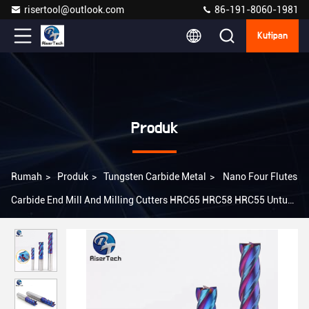
risertool@outlook.com
86-191-8060-1981
Kutipan
Produk
Rumah
>
Produk
>
Tungsten Carbide Metal
>
Nano Four Flutes
Carbide End Mill And Milling Cutters HRC65 HRC58 HRC55 Untuk
Memotong Logam Baja