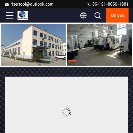
risertool@outlook.com
86-191-8060-1981
Kutipan