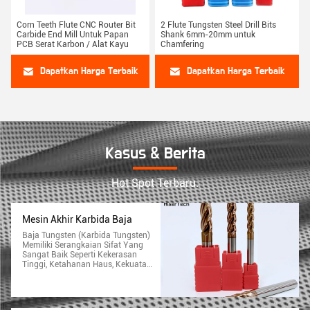
Corn Teeth Flute CNC Router Bit
2 Flute Tungsten Steel Drill Bits
Carbide End Mill Untuk Papan
Shank 6mm-20mm untuk
PCB Serat Karbon / Alat Kayu
Chamfering
Dapatkan Harga Terbaik
Dapatkan Harga Terbaik
Kasus & Berita
Hot Spot Terbaru.
Mesin Akhir Karbida Baja
Baja Tungsten (karbida Tungsten)
Memiliki Serangkaian Sifat Yang
Sangat Baik Seperti Kekerasan
Tinggi, Ketahanan Haus, Kekuatan
Tinggi, Ketahanan Yang Baik,
Ketahanan Panas Dan Ketahanan
Korosi.Karena Kekerasan Tinggi
Dan Ketahanan Haus, Tetap Pada