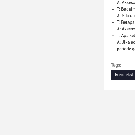
A: Akseso
T: Bagai
A: Silaka
T: Berapa
A: Akseso
T: Apa ke
A: Jika 
periode g
Tags:
Mengekstr