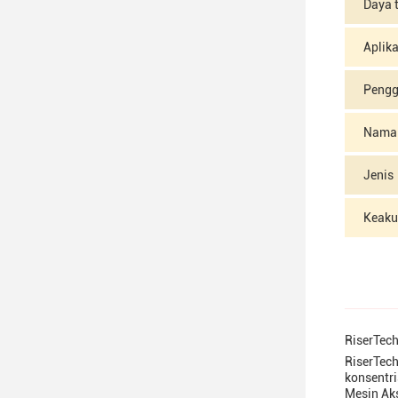
Daya 
Aplika
Peng
Nama 
Jenis
Keaku
RiserTec
RiserTec
konsentri
Mesin Aks