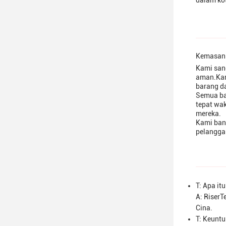
dalam ko
Kemasan 
Kami san
aman.Kam
barang da
Semua ba
tepat wa
mereka.
Kami ban
pelangga
T: Apa it
A: RiserT
Cina.
T: Keuntu