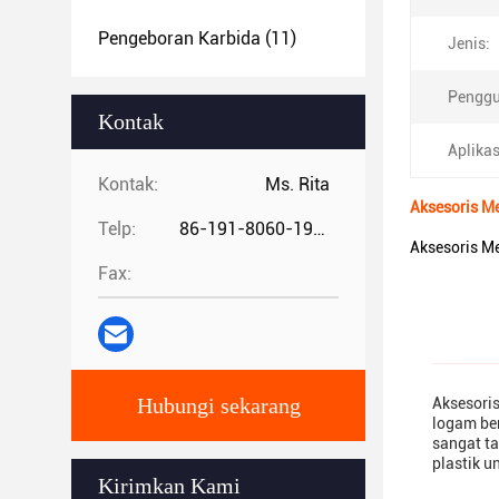
Pengeboran Karbida
(11)
Jenis:
Penggu
Kontak
Aplikas
Kontak:
Ms. Rita
Aksesoris M
Telp:
86-191-8060-1981
Aksesoris M
Fax:
Hubungi sekarang
Aksesoris
logam ber
sangat ta
plastik 
Kirimkan Kami