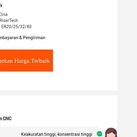
uk
Cina
RiserTech
: ER20/25/32/40
mbayaran & Pengiriman
atkan Harga Terbaik
m CNC
Keakuratan tinggi, konsentrasi tinggi