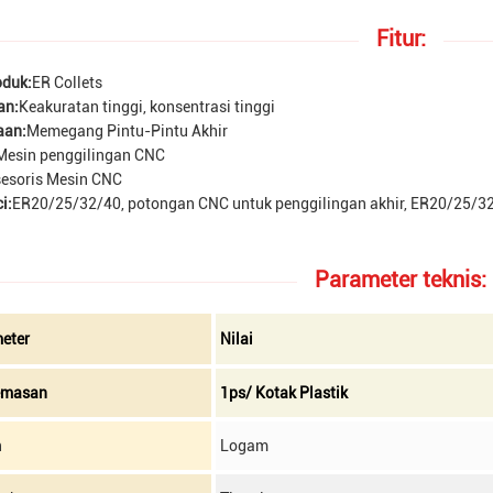
Fitur:
duk:
ER Collets
an:
Keakuratan tinggi, konsentrasi tinggi
aan:
Memegang Pintu-Pintu Akhir
Mesin penggilingan CNC
esoris Mesin CNC
i:
ER20/25/32/40, potongan CNC untuk penggilingan akhir, ER20/25/32
Parameter teknis:
eter
Nilai
emasan
1ps/ Kotak Plastik
n
Logam