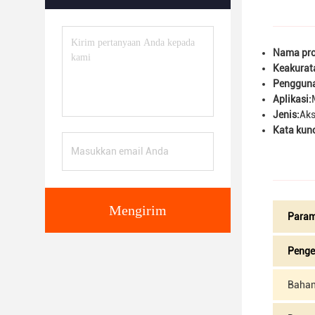
Nama pro
Keakurat
Penggun
Aplikasi:
Jenis:
Aks
Kata kunc
Mengirim
Param
Peng
Baha