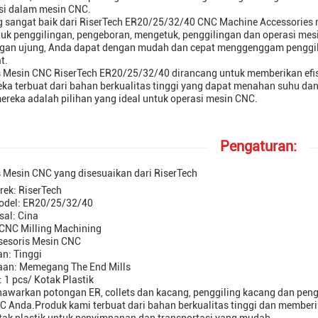
isi dalam mesin CNC.
ng sangat baik dari RiserTech ER20/25/32/40 CNC Machine Accessories
tuk penggilingan, pengeboran, mengetuk, penggilingan dan operasi mes
ngan ujung, Anda dapat dengan mudah dan cepat menggenggam penggil
t.
s Mesin CNC RiserTech ER20/25/32/40 dirancang untuk memberikan ef
ka terbuat dari bahan berkualitas tinggi yang dapat menahan suhu dan
ereka adalah pilihan yang ideal untuk operasi mesin CNC.
Pengaturan:
 Mesin CNC yang disesuaikan dari RiserTech
ek: RiserTech
del: ER20/25/32/40
sal: Cina
 CNC Milling Machining
ksesoris Mesin CNC
n: Tinggi
an: Memegang The End Mills
1 pcs/ Kotak Plastik
warkan potongan ER, collets dan kacang, penggiling kacang dan pengg
C Anda.Produk kami terbuat dari bahan berkualitas tinggi dan member