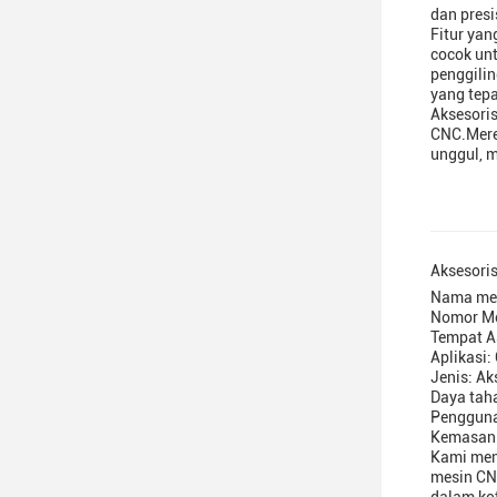
dan pres
Fitur ya
cocok un
penggili
yang tepa
Aksesori
CNC.Mere
unggul, m
Aksesoris
Nama mer
Nomor Mo
Tempat A
Aplikasi:
Jenis: A
Daya taha
Pengguna
Kemasan: 
Kami mena
mesin CN