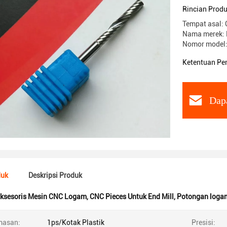
Rincian Prod
Tempat asal: 
Nama merek: 
Nomor model
Ketentuan Pe
Dap
duk
Deskripsi Produk
ksesoris Mesin CNC Logam
,
CNC Pieces Untuk End Mill
,
Potongan loga
masan:
1ps/Kotak Plastik
Presisi: