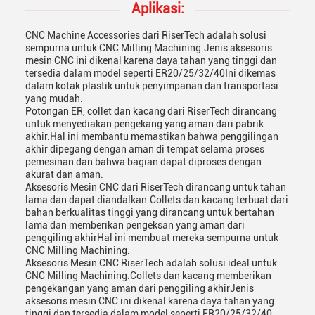
Aplikasi:
CNC Machine Accessories dari RiserTech adalah solusi
sempurna untuk CNC Milling Machining.Jenis aksesoris
mesin CNC ini dikenal karena daya tahan yang tinggi dan
tersedia dalam model seperti ER20/25/32/40Ini dikemas
dalam kotak plastik untuk penyimpanan dan transportasi
yang mudah.
Potongan ER, collet dan kacang dari RiserTech dirancang
untuk menyediakan pengekang yang aman dari pabrik
akhir.Hal ini membantu memastikan bahwa penggilingan
akhir dipegang dengan aman di tempat selama proses
pemesinan dan bahwa bagian dapat diproses dengan
akurat dan aman.
Aksesoris Mesin CNC dari RiserTech dirancang untuk tahan
lama dan dapat diandalkan.Collets dan kacang terbuat dari
bahan berkualitas tinggi yang dirancang untuk bertahan
lama dan memberikan pengeksan yang aman dari
penggiling akhirHal ini membuat mereka sempurna untuk
CNC Milling Machining.
Aksesoris Mesin CNC RiserTech adalah solusi ideal untuk
CNC Milling Machining.Collets dan kacang memberikan
pengekangan yang aman dari penggiling akhirJenis
aksesoris mesin CNC ini dikenal karena daya tahan yang
tinggi dan tersedia dalam model seperti ER20/25/32/40.