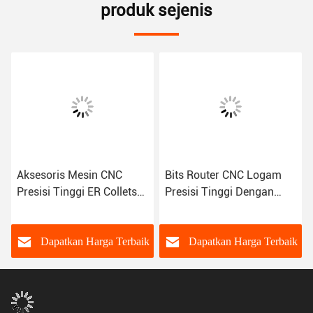
produk sejenis
Aksesoris Mesin CNC
Bits Router CNC Logam
Presisi Tinggi ER Collets
Presisi Tinggi Dengan
Untuk End Mills Clamping
Clamping End Mills
k
Dapatkan Harga Terbaik
Dapatkan Harga Terbaik