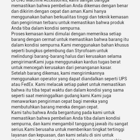
Di CNC Machine Accessories, kami sangat bangga
memastikan bahwa pembelian Anda dikemas dengan benar
dan dikirim dengan cepat dan aman.Kami hanya
menggunakan bahan berkualitas tinggi dan teknik kemasan
dan pengiriman terbaru untuk memastikan bahwa produk
Anda tiba dalam kondisi sempurna.
Proses kemasan kami dimulai dengan memeriksa setiap
barang dengan cermat untuk memastikan bahwa barang itu
dalam kondisi sempurna.Kami menggunakan bahan khusus
seperti bungkus gelembung dan Styrofoam untuk
melindungi barang-barang halus dari kerusakan selama
pengirimanKami juga menggunakan kardus tugas berat
untuk mencegah kerusakan dari penanganan kasar.
Setelah barang dikemas, kami mengirimkannya
menggunakan operator yang dapat diandalkan seperti UPS
atau FedEx. Kami melacak setiap paket untuk memastikan
bahwa itu tiba tepat waktu dan dalam kondisi yang sama
seperti saat meninggalkan gudang kami.Kami juga
menawarkan pengiriman cepat bagi mereka yang
membutuhkan barang mereka dengan cepat.
Kami tahu bahwa Anda bergantung pada kami untuk
memastikan bahwa pembelian Anda tiba dalam kondisi
sempurna, dan kami mengambil tanggung jawab itu sangat
serius.Kami berusaha untuk memberikan tingkat tertinggi
layanan dan kepuasan, dan kami selalu di sini untuk