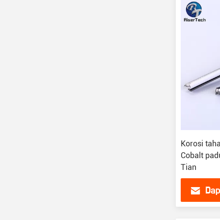
Korosi taha
Cobalt pad
Tian
Dap