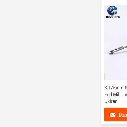
3.175mm Si
End Mill 
Ukiran
Dap