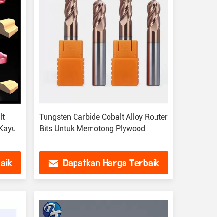
lt
Tungsten Carbide Cobalt Alloy Router
 Kayu
Bits Untuk Memotong Plywood
aik
Dapatkan Harga Terbaik