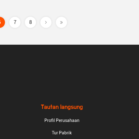
6
7
8
Tautan langsung
Profil Perusahaan
Tur Pabrik