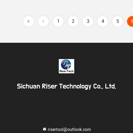
1
2
3
4
5
Sichuan Riser Technology Co., Ltd.
risertool@outlook.com