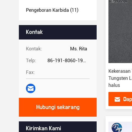
Pengeboran Karbida
(11)
Kontak
Kontak:
Ms. Rita
Telp:
86-191-8060-1981
Kekerasan 
Fax:
Tungsten L
halus
Dap
Hubungi sekarang
Kirimkan Kami